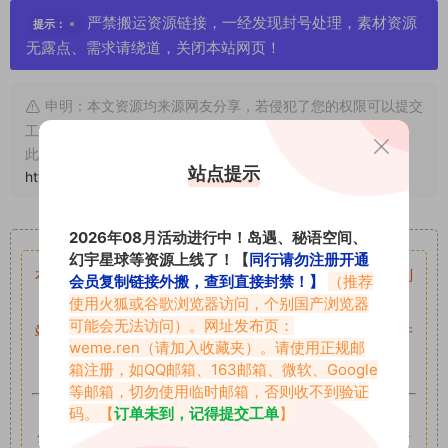
严禁搬运资源链接，一经发现封号处理，素材资源
提示：
无露点、需求请绕道，关闭本站网页！
申明：本文资源均来源网友分享，若侵犯了您的权限可以提交
工单处理。
此外本文章皆属于原创文章，转载请注明出处！原文链接：
站点提示
https://www.vmiba.com/11821.html
重要声明
2026年08月活动进行中！岛遇、秘语空间、
幻宇星球等资源上线了！【
同行请勿注册开通
本站资源均来自网络分享，如有侵犯你的权益请私信留言
收到
会员复制链接外搬，查到直接封禁！】
（推荐
使用火狐或谷歌浏览器访问，个别国产浏览器
留言后，我们会第一时间进行审核后删除。
可能会无法访问）。网址发布页：
站内资源为网友个人学习或测试研究使用，未经原版权作者许
weme.ren
（请加入收藏夹）。请使用正规邮
可,禁止用于任何商业途径！请在下载24小时内删除！
箱注册，如QQ邮箱、163邮箱、微软、Google
等邮箱，切勿使用临时邮箱，否则收不到验证
如果遇到付费才可获取的素材，建议升级
对应的VIP。
码。【
订单未到，记得提交工单
】
全站付费素材可提供补档服务
“
均有备份
”，
素材以主流网盘分