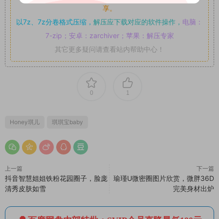
享。
以7z、7z分卷格式压缩，
解压应下载对应的软件操作，
电脑：
7-zip；安卓：zarchiver；苹果：解压专家
其它更多疑问请查看站内帮助中心！
0
1
Honey琪儿
琪琪宝baby
上一篇
下一篇
抖音智慧姐姐铁粉花园圈子，脸庞
瑜瑾U微密圈图片欣赏，微胖36D
清秀皮肤如雪
完美身材出炉