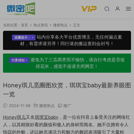
当前位置：
首页
热点资讯
微密热点
正文
站内分享各大平台优质博主，无任何漏点素
温馨提示：
材，有需求请另寻！同行请勿搬运查到会封号！
避免为了三瓜两枣而不愉快，请自行考虑是否值
付废须知
得花米，感觉不值请关闭网页！
Honey琪儿觅圈图欣赏，琪琪宝baby最新养眼图
一览
2024-11-08
微密热点
推广
Honey琪儿
又名
琪琪宝baby
，是一位在抖音上备受关注的网络红
人，以其精致好看的颜值和傲人的身材而闻名。她不仅拥有令人
惊叹的外貌，还以她充满活力和魅力的舞蹈表演吸引了大量粉