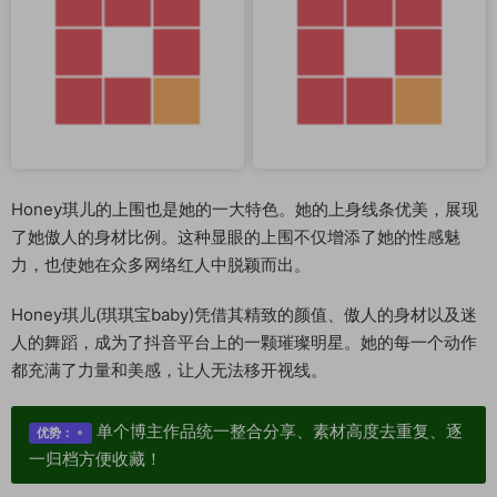
Honey琪儿的上围也是她的一大特色。她的上身线条优美，展现
了她傲人的身材比例。这种显眼的上围不仅增添了她的性感魅
力，也使她在众多网络红人中脱颖而出。
Honey琪儿(琪琪宝baby)凭借其精致的颜值、傲人的身材以及迷
人的舞蹈，成为了抖音平台上的一颗璀璨明星。她的每一个动作
都充满了力量和美感，让人无法移开视线。
单个博主作品统一整合分享、素材高度去重复、逐
优势：
一归档方便收藏！