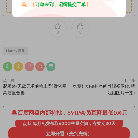
码。【
订单未到，记得提交工单
】
其它更多疑问请查看站内帮助中心！
0
0
Honey琪儿
上一篇
下一篇
馨馨酱(无欲无求的推土君)微密圈
智慧姐姐铁粉空间养眼视图(智慧
高质量合集
姐姐图片一览)
百度网盘内部特批：SVIP会员直降最低100元
点我 每月免费领取500G容量空间，有效期30天
立即开通（先到先得）