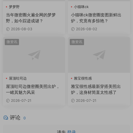
梦梦野
小猫咪ck
当年微密圈火遍全网的梦梦
小猫咪ck微密圈套图新鲜出
野，如今踪迹成谜？
炉，究竟有多惊艳？
2026-08-03
2026-08-02
微资讯
微资讯
屋顶吐司边
雅宝很性感
屋顶吐司边微密圈
屋顶吐司边微密圈美照出炉，
雅宝很性感最新穿搭美照出
一睹其魅力风采
炉，这身材简直太性感了
2026-07-21
2026-07-21
评论
0
请先
登录