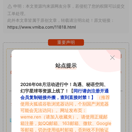
申明：本文资源均来源网友分享，若侵犯了您的权限可以提交
工单处理。
此外本文章皆属于原创文章，转载请注明出处！原文链接：
https://www.vmiba.com/11818.html
重要声明
本站资源均来自网络分享，如有侵犯你的权益请私信留言
收到
留言后，我们会第一时间进行审核后删除。
站点提示
站内资源为网友个人学习或测试研究使用，未经原版权作者许
可,禁止用于任何商业途径！请在下载24小时内删除！
2026年08月活动进行中！岛遇、秘语空间、
幻宇星球等资源上线了！【
同行请勿注册开通
如果遇到付费才可获取的素材，建议升级
对应的VIP。
会员复制链接外搬，查到直接封禁！】
（推荐
使用火狐或谷歌浏览器访问，个别国产浏览器
全站付费素材可提供补档服务
“
均有备份
”，
素材以主流网盘分
可能会无法访问）。网址发布页：
享。
weme.ren
（请加入收藏夹）。请使用正规邮
以7z、7z分卷格式压缩，
解压应下载对应的软件操作，
电脑：
箱注册，如QQ邮箱、163邮箱、微软、Google
7-zip；安卓：zarchiver；苹果：解压专家
等邮箱，切勿使用临时邮箱，否则收不到验证