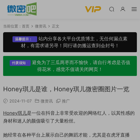
当前位置：
首页
微资讯
正文
站内分享各大平台优质博主，无任何漏点素
温馨提示：
材，有需求请另寻！同行请勿搬运查到会封号！
避免为了三瓜两枣而不愉快，请自行考虑是否值
付废须知
得花米，感觉不值请关闭网页！
Honey琪儿是谁，Honey琪儿微密圈图片一览
2024-11-07
微资讯
推广
Honey琪儿
是一位在抖音上非常受欢迎的网络红人，以其性感的
身材和迷人的颜值吸引了大量粉丝。
她经常在各种平台上展示自己的舞蹈才能，尤其是在虎牙直播