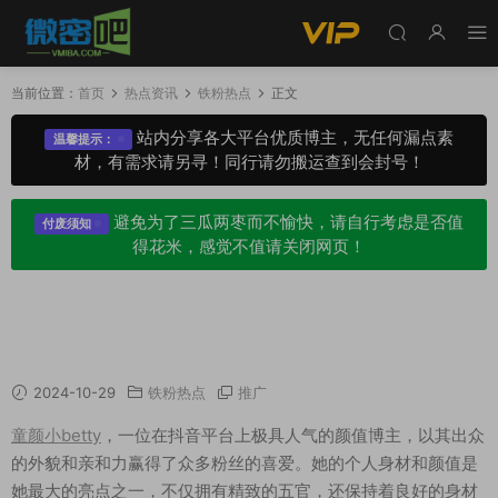
当前位置：
首页
热点资讯
铁粉热点
正文
站内分享各大平台优质博主，无任何漏点素
温馨提示：
材，有需求请另寻！同行请勿搬运查到会封号！
避免为了三瓜两枣而不愉快，请自行考虑是否值
付废须知
得花米，感觉不值请关闭网页！
童颜小betty专属视图已出（童颜小betty铁粉空
间）
2024-10-29
铁粉热点
推广
童颜小betty
，一位在抖音平台上极具人气的颜值博主，以其出众
的外貌和亲和力赢得了众多粉丝的喜爱。她的个人身材和颜值是
她最大的亮点之一，不仅拥有精致的五官，还保持着良好的身材