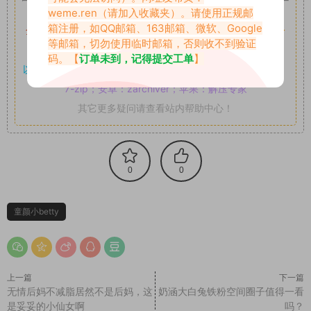
如果遇到付费才可获取的素材，建议升级
对应的VIP。
weme.ren
（请加入收藏夹）。请使用正规邮
箱注册，如QQ邮箱、163邮箱、微软、Google
全站付费素材可提供补档服务
“
均有备份
”，
素材以主流网盘分
等邮箱，切勿使用临时邮箱，否则收不到验证
享。
码。【
订单未到，记得提交工单
】
以7z、7z分卷格式压缩，
解压应下载对应的软件操作，
电脑：
7-zip；安卓：zarchiver；苹果：解压专家
其它更多疑问请查看站内帮助中心！
0
0
童颜小betty
上一篇
下一篇
无情后妈不减脂居然不是后妈，这
奶涵大白兔铁粉空间圈子值得一看
是妥妥的小仙女啊
吗？