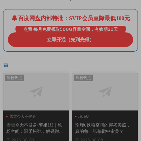
百度网盘内部特批：SVIP会员直降最低100元
点我 每月免费领取500G容量空间，有效期30天
立即开通（先到先得）
猜你喜欢
铁粉热点
铁粉热点
雪雪今天不健身
瑜瑾U
雪雪今天不健身(萝姐姐)｜铁
瑜瑾u铁粉空间的穿搭美照，
粉空间：温柔松弛，解锁微胖
真的每一张都戳中审美？
顶配美感
2026-08-09
2026-08-08