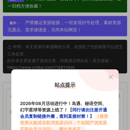
一归档方便收藏！
严禁搬运资源链接，一经发现封号处理，素材资源
提示：
无露点、需求请绕道，关闭本站网页！
申明：本文资源均来源网友分享，若侵犯了您的权限可以提交
工单处理。
此外本文章皆属于原创文章，转载请注明出处！原文链接：
https://www.vmiba.com/11481.html
重要声明
站点提示
本站资源均来自网络分享，如有侵犯你的权益请私信留言
收到
2026年08月活动进行中！岛遇、秘语空间、
留言后，我们会第一时间进行审核后删除。
幻宇星球等资源上线了！【
同行请勿注册开通
站内资源为网友个人学习或测试研究使用，未经原版权作者许
会员复制链接外搬，查到直接封禁！】
（推荐
可,禁止用于任何商业途径！请在下载24小时内删除！
使用火狐或谷歌浏览器访问，个别国产浏览器
可能会无法访问）。网址发布页：