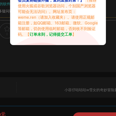
的软件操作，
电脑：7-zip；安卓：zarchiver；苹果：解压专家
使用火狐或谷歌浏览器访问，个别国产浏览器
多疑问请查看站内帮助中心！
可能会无法访问）。网址发布页：
weme.ren
（请加入收藏夹）。请使用正规邮
箱注册，如QQ邮箱、163邮箱、微软、Google
等邮箱，切勿使用临时邮箱，否则收不到验证
码。【
订单未到，记得提交工单
】
0
0
小容仔咕咕咕w雪女的奇妙冒险
0元