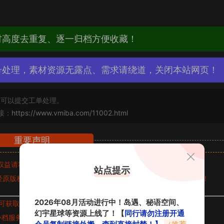
材高度去重复、逐一归档方便收藏！
号处理，素材资源无露点、需求请绕道，关闭本站网页！
可以提交工单处理。
接：
https://www.vmiba.com/11002.html
重要声明
权益请私信留言
收到留言后，我们会第一时间进行审核后删除。
站点提示
原版权作者许可,禁止用于任何商业途径！请在下载24小时内删除！
2026年08月活动进行中！岛遇、秘语空间、
可获取的素材，建议升级
对应的VIP。
幻宇星球等资源上线了！【
同行请勿注册开通
补档服务
“
均有备份
”，
素材以主流网盘分享。
会员复制链接外搬，查到直接封禁！】
（推荐