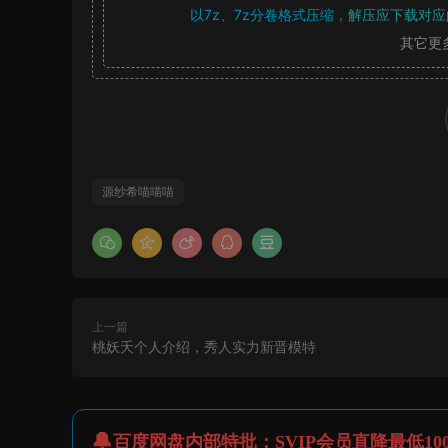
以7z、7z分卷格式压缩，
解压应下载对应
其它更
源纱希喵喵喵
上一篇
桃妖夭个人介绍，秀人实力新晋模特
百度网盘内部特批：SVIP会员直降最低10