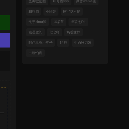
鱼神微密圈
可可西yyy
微密weme圈
相扑猫
小团嫂
露宝吃不饱
兔牙sinar酱
温柔苗
凌凌七DL
秘语空间
七七吖
奶瑶妹妹
阿尔卑香小狗子
1P狼
牛奶秋刀姨
白璃怕疼