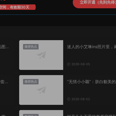
立即开通（先到先得
空间，有效期30天
品图
迷人的小艾琳ins照片里，
微密热点
着多少不为人知的小心思
2026-08-05
Q套
“无情小小颖”：肤白貌美的
微密热点
姿兰”眼眸，微密圈里的视
盛宴
2026-08-02