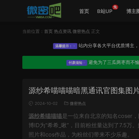
免
首页
B站UP
博主
当前位置：
首页
热点资讯
微密热点
正文
站内分享各大平台优质博主
温馨提示：
避免为了三瓜两枣而不
付废须知
源纱希喵喵喵暗黑通讯官图集图
2024-10-02
微密热点
源纱希喵喵喵
是一位来自北京的知名cose
博ID为“希希_啾”，目前粉丝量达到了7.5万
照片和cos作品，为粉丝们带来不少乐趣。