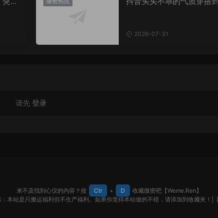
，突然
抖音头头不乖的气质穿搭
微密热点
有多绝？看完想照搬整套
2026-07-31
请先
登录
来不及找到心仪的内容？按
Ctr
+
D
收藏微密吧【Weme.Ren】
示：本站是只搬运福利但不生产福利。如果你觉得本站做的不错，请添加到收藏夹！|