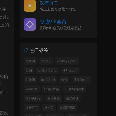
发布页二
她在
防止走丢可收藏本地址
os技
赞助VIP会员
术上的
赞助VIP会员获取独家权益
热门标签
微密圈
蠢沫沫
keykeykiyomi
觅圈
小厨娘美食记
小U优优子
希喵
刘雅萌
陈妮妮uni
鱼神
脸红Dearie
理，
weme圈
多肉小野猫
不爱笑的赛琳
流的一
给乔买裙子
蒹葭苍苍
桃沢樱呀
铁粉空间
林扣弦
微密圈资源
者收