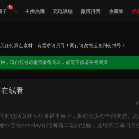
热
圈子
主播热舞
充电哄睡
微博抖音
收藏集
优
，无任何漏点素材，有需求请另寻！同行请勿搬运查到会封号！
愉快，请自行考虑是否值得花米，感觉不值请关闭网页！
片在线看
r，同时也活跃在斗鱼直播平台上，拥有众多粉丝的支持。
。她不仅在cosplay领域有着丰富的经验，还经常分享日常