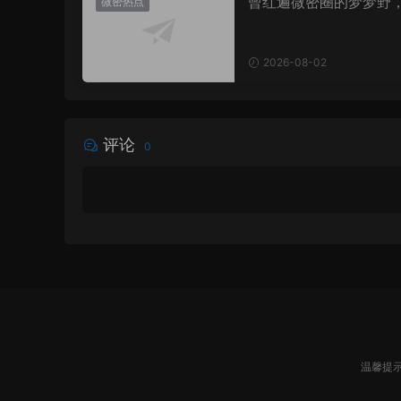
曾红遍微密圈的梦梦野
微密热点
消失后去了哪里？
2026-08-02
评论
0
温馨提