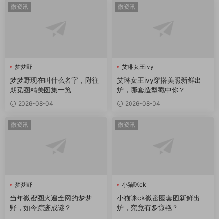
微资讯
微资讯
梦梦野
艾琳女王ivy
梦梦野现在叫什么名字，附往
艾琳女王ivy穿搭美照新鲜出
期觅圈精美图集一览
炉，哪套造型戳中你？
2026-08-04
2026-08-04
微资讯
微资讯
梦梦野
小猫咪ck
当年微密圈火遍全网的梦梦
小猫咪ck微密圈套图新鲜出
野，如今踪迹成谜？
炉，究竟有多惊艳？