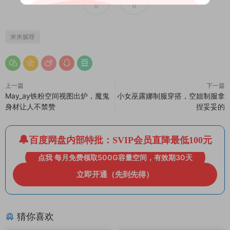
0
0
米米腻呀
上一篇
下一篇
May_ay铁粉空间视图出炉，魔鬼
小女巫露娜制服穿搭，空姐制服拿
身材让人不禁赞
捏妥妥的
百度网盘内部特批：SVIP会员直降最低100元
点我 每月免费领取500G容量空间，有效期30天
立即开通（先到先得）
猜你喜欢