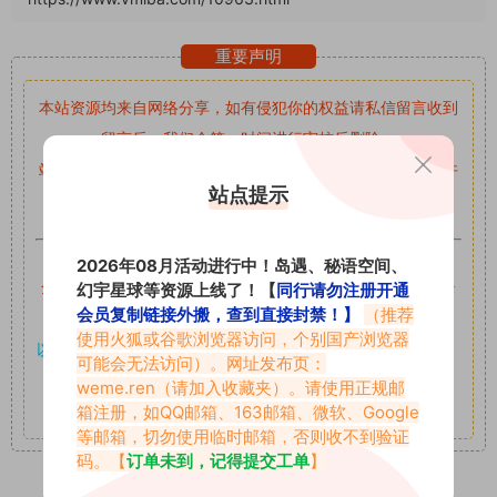
重要声明
本站资源均来自网络分享，如有侵犯你的权益请私信留言
收到
留言后，我们会第一时间进行审核后删除。
站内资源为网友个人学习或测试研究使用，未经原版权作者许
站点提示
可,禁止用于任何商业途径！请在下载24小时内删除！
如果遇到付费才可获取的素材，建议升级
对应的VIP。
2026年08月活动进行中！岛遇、秘语空间、
全站付费素材可提供补档服务
“
均有备份
”，
素材以主流网盘分
幻宇星球等资源上线了！【
同行请勿注册开通
会员复制链接外搬，查到直接封禁！】
（推荐
享。
使用火狐或谷歌浏览器访问，个别国产浏览器
以7z、7z分卷格式压缩，
解压应下载对应的软件操作，
电脑：
可能会无法访问）。网址发布页：
7-zip；安卓：zarchiver；苹果：解压专家
weme.ren
（请加入收藏夹）。请使用正规邮
箱注册，如QQ邮箱、163邮箱、微软、Google
其它更多疑问请查看站内帮助中心！
等邮箱，切勿使用临时邮箱，否则收不到验证
码。【
订单未到，记得提交工单
】