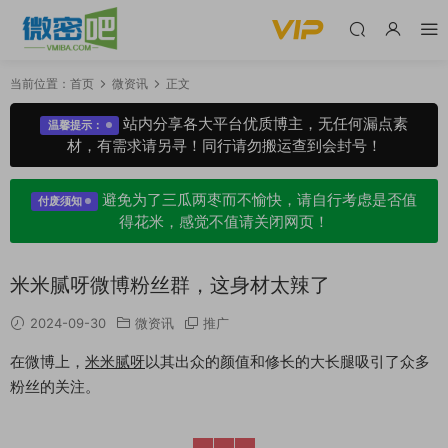
当前位置：
首页
微资讯
正文
站内分享各大平台优质博主，无任何漏点素
温馨提示：
材，有需求请另寻！同行请勿搬运查到会封号！
避免为了三瓜两枣而不愉快，请自行考虑是否值
付废须知
得花米，感觉不值请关闭网页！
米米腻呀微博粉丝群，这身材太辣了
2024-09-30
微资讯
推广
在微博上，
米米腻呀
以其出众的颜值和修长的大长腿吸引了众多
粉丝的关注。