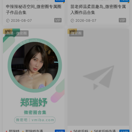
申辣辣秘语空间
温柔苗趣岛
申辣辣秘语空间_微密圈专属圈
苗老师温柔苗趣岛_微密圈专属
子作品合集
入圈作品合集
VIP
VIP
2026-08-07
2026-08-07
VIP
VIP
岛遇
·
微密圈
微密圈
郑瑞妤
郑瑞妤岛遇
56岁后妈
56岁后妈岛遇