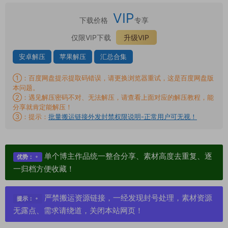
VIP
下载价格
专享
仅限VIP下载
升级VIP
安卓解压
苹果解压
汇总合集
①：百度网盘提示提取码错误，请更换浏览器重试，这是百度网盘版
本问题。
②：遇见解压密码不对、无法解压，请查看上面对应的解压教程，能
分享就肯定能解压！
③：提示：
批量搬运链接外发封禁权限说明-正常用户可无视！
单个博主作品统一整合分享、素材高度去重复、逐
优势：
一归档方便收藏！
严禁搬运资源链接，一经发现封号处理，素材资源
提示：
无露点、需求请绕道，关闭本站网页！