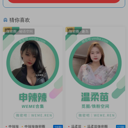
猜你喜欢
VIP
VIP
微密圈
·
秘语空间
微密圈
·
趣岛
申辣辣
申辣辣微密圈
温柔苗
温柔苗微密圈
28期
12期