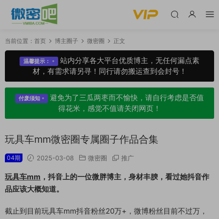
当前位置：
首页
博主圈子
微密圈
正文
站内分享各大平台优质博主，无任何漏点素
温馨提示：
材，有需求请另寻！同行请勿搬运查到会封号！
避免为了三瓜两枣而不愉快，请自行考虑是否值
付废须知
得花米，感觉不值请关闭网页！
玩具车mm微密圈专属圈子作品合集
04期
2025-03-08
微密圈
推广
玩具车mm
，抖音上的一位微胖博主，身材丰腴，看过她抖音作
品应该大概知道。
截止到目前玩具车mm抖音粉丝20万+，微博粉丝目前不过万，