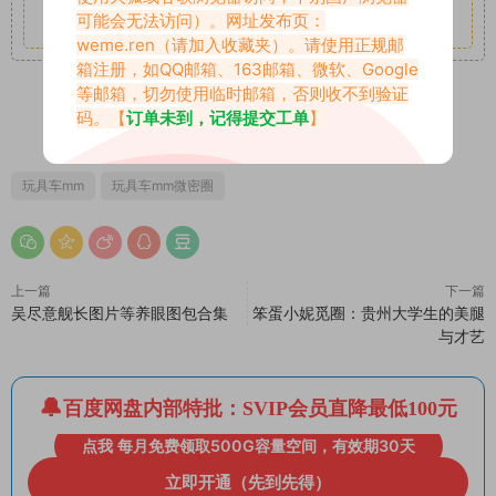
可能会无法访问）。网址发布页：
其它更多疑问请查看站内帮助中心！
weme.ren
（请加入收藏夹）。请使用正规邮
箱注册，如QQ邮箱、163邮箱、微软、Google
等邮箱，切勿使用临时邮箱，否则收不到验证
码。【
订单未到，记得提交工单
】
1
0
玩具车mm
玩具车mm微密圈
上一篇
下一篇
吴尽意舰长图片等养眼图包合集
笨蛋小妮觅圈：贵州大学生的美腿
与才艺
百度网盘内部特批：SVIP会员直降最低100元
点我 每月免费领取500G容量空间，有效期30天
立即开通（先到先得）