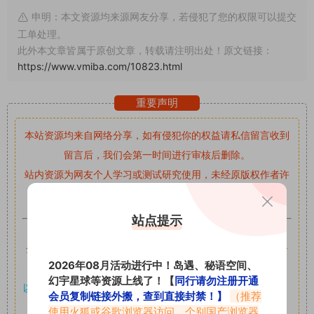
申明：本文资源均来源网友分享，若侵犯了您的权限可以提交
工单处理。
此外本文章皆属于原创文章，转载请注明出处！原文链接：
https://www.vmiba.com/10823.html
重要声明
本站资源均来自网络分享，如有侵犯你的权益请私信留言
收到
留言后，我们会第一时间进行审核后删除。
站内资源为网友个人学习或测试研究使用，未经原版权作者许
可,禁止用于任何商业途径！请在下载24小时内删除！
站点提示
如果遇到付费才可获取的素材，建议升级
对应的VIP。
全站付费素材可提供补档服务
“
均有备份
”，
素材以主流网盘分
2026年08月活动进行中！岛遇、秘语空间、
享。
幻宇星球等资源上线了！【
同行请勿注册开通
以7z、7z分卷格式压缩，
解压应下载对应的软件操作，
电脑：
会员复制链接外搬，查到直接封禁！】
（推荐
7-zip；安卓：zarchiver；苹果：解压专家
使用火狐或谷歌浏览器访问，个别国产浏览器