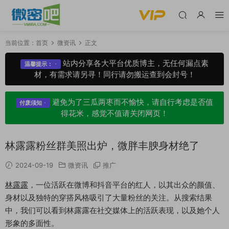
当前位置：
首页
微资讯
正文
站内分享各大平台优质博主，无任何漏点素
温馨提示：
材，有需求请另寻！同行请勿搬运查到会封号！
避免为了三瓜两枣而不愉快，请自行考虑是否值
付废须知
得花米，感觉不值请关闭网页！
林露露粉丝群美照出炉，微胖丰腴身材绝了
2024-09-19
微资讯
推广
林露露
，一位活跃在微博和抖音平台的红人，以其出众的颜值、
身材以及独特的穿搭风格吸引了大量粉丝的关注。从搜索结果
中，我们可以看到林露露在社交媒体上的活跃表现，以及她个人
形象的多面性。