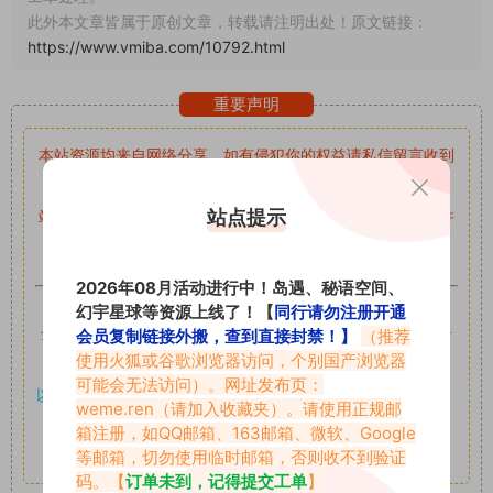
此外本文章皆属于原创文章，转载请注明出处！原文链接：
https://www.vmiba.com/10792.html
重要声明
本站资源均来自网络分享，如有侵犯你的权益请私信留言
收到
留言后，我们会第一时间进行审核后删除。
站点提示
站内资源为网友个人学习或测试研究使用，未经原版权作者许
可,禁止用于任何商业途径！请在下载24小时内删除！
2026年08月活动进行中！岛遇、秘语空间、
如果遇到付费才可获取的素材，建议升级
对应的VIP。
幻宇星球等资源上线了！【
同行请勿注册开通
全站付费素材可提供补档服务
“
均有备份
”，
素材以主流网盘分
会员复制链接外搬，查到直接封禁！】
（推荐
使用火狐或谷歌浏览器访问，个别国产浏览器
享。
可能会无法访问）。网址发布页：
以7z、7z分卷格式压缩，
解压应下载对应的软件操作，
电脑：
weme.ren
（请加入收藏夹）。请使用正规邮
7-zip；安卓：zarchiver；苹果：解压专家
箱注册，如QQ邮箱、163邮箱、微软、Google
等邮箱，切勿使用临时邮箱，否则收不到验证
其它更多疑问请查看站内帮助中心！
码。【
订单未到，记得提交工单
】