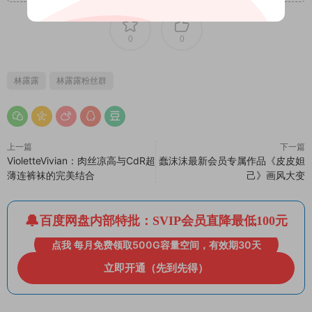
0
0
林露露
林露露粉丝群
上一篇
下一篇
VioletteVivian：肉丝凉高与CdR超
蠢沫沫最新会员专属作品《皮皮妲
薄连裤袜的完美结合
己》画风大变
百度网盘内部特批：SVIP会员直降最低100元
点我 每月免费领取500G容量空间，有效期30天
立即开通（先到先得）