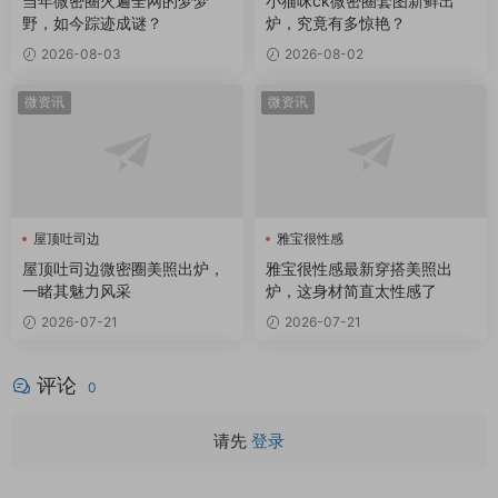
当年微密圈火遍全网的梦梦
小猫咪ck微密圈套图新鲜出
野，如今踪迹成谜？
炉，究竟有多惊艳？
2026-08-03
2026-08-02
微资讯
微资讯
屋顶吐司边
雅宝很性感
屋顶吐司边微密圈
屋顶吐司边微密圈美照出炉，
雅宝很性感最新穿搭美照出
一睹其魅力风采
炉，这身材简直太性感了
2026-07-21
2026-07-21
评论
0
请先
登录