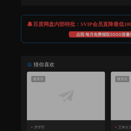
百度网盘内部特批：SVIP会员直降最低10
点我 每月免费领取500G容量
猜你喜欢
微资讯
微资讯
梦梦野
艾琳女王