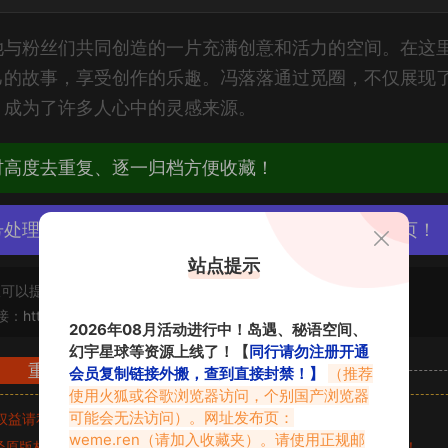
她与粉丝们共同创造的一片充满创意和活力的空间。在这
己的故事，享受创作的乐趣。冯落落通过觅圈，不仅展现
，成为了许多人心中的灵感来源。
材高度去重复、逐一归档方便收藏！
号处理，素材资源无露点、需求请绕道，关闭本站网页！
站点提示
可以提交工单处理。
接：
https://www.vmiba.com/10180.html
2026年08月活动进行中！岛遇、秘语空间、
幻宇星球等资源上线了！【
同行请勿注册开通
重要声明
会员复制链接外搬，查到直接封禁！】
（推荐
使用火狐或谷歌浏览器访问，个别国产浏览器
可能会无法访问）。网址发布页：
权益请私信留言
收到留言后，我们会第一时间进行审核后删除。
weme.ren
（请加入收藏夹）。请使用正规邮
原版权作者许可,禁止用于任何商业途径！请在下载24小时内删除！