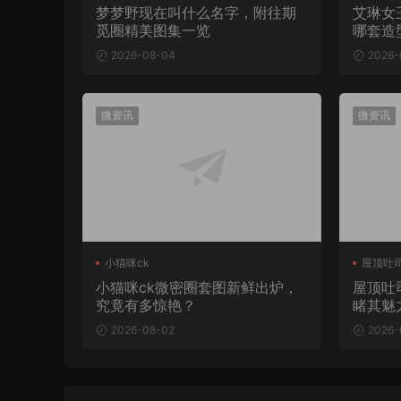
梦梦野现在叫什么名字，附往期
艾琳女
觅圈精美图集一览
哪套造
2026-08-04
2026-
微资讯
微资讯
小猫咪ck
屋顶吐
小猫咪ck微密圈套图新鲜出炉，
屋顶吐
究竟有多惊艳？
睹其魅
2026-08-02
2026-