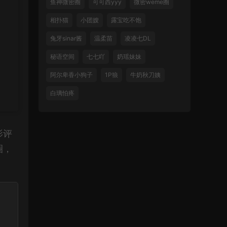
鱼神微密圈
可可西yyy
微密weme圈
相扑猫
小团嫂
露宝吃不饱
兔牙sinar酱
温柔苗
凌凌七DL
秘语空间
七七吖
奶瑶妹妹
阿尔卑香小狗子
1P狼
牛奶秋刀姨
白璃怕疼
影评
圈，