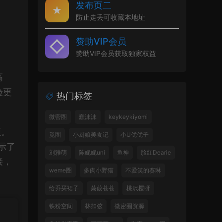
发布页二
防止走丢可收藏本地址
赞助VIP会员
赞助VIP会员获取独家权益
高
验更
热门标签
微密圈
蠢沫沫
keykeykiyomi
频。
觅圈
小厨娘美食记
小U优优子
示了
刘雅萌
陈妮妮uni
鱼神
脸红Dearie
接，
weme圈
多肉小野猫
不爱笑的赛琳
给乔买裙子
蒹葭苍苍
桃沢樱呀
铁粉空间
林扣弦
微密圈资源