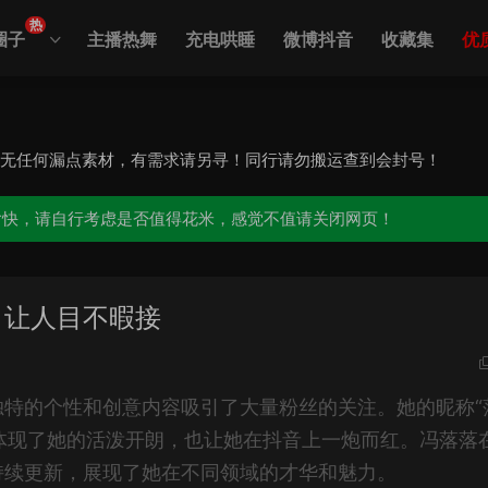
热
圈子
主播热舞
充电哄睡
微博抖音
收藏集
优
，无任何漏点素材，有需求请另寻！同行请勿搬运查到会封号！
愉快，请自行考虑是否值得花米，感觉不值请关闭网页！
，让人目不暇接
独特的个性和创意内容吸引了大量粉丝的关注。她的昵称“
仅体现了她的活泼开朗，也让她在抖音上一炮而红。冯落落
持续更新，展现了她在不同领域的才华和魅力。