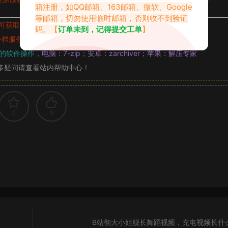
箱注册，如QQ邮箱、163邮箱、微软、Google
等邮箱，切勿使用临时邮箱，否则收不到验证
可获取的素材，建议升级
对应的VIP。
码。【
订单未到，记得提交工单
】
补档服务
“
均有备份
”，
素材以主流网盘分享。
的软件操作，
电脑：7-zip；安卓：zarchiver；苹果：解压专家
多疑问请查看站内帮助中心！
0
0
B站彻大小姐舰长舞蹈视频，充电视频长什