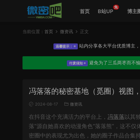
免
首页
B站UP
博主
当前位置：
首页
微资讯
正文
站内分享各大平台优质博主
温馨提示：
避免为了三瓜两枣而不
付废须知
冯落落的秘密基地（觅圈）视图
2024-08-17
微资讯
在抖音这个充满活力的平台上，
冯落落
以其
落”源自她喜欢的动漫角色“落落熊”，这不
密圈中的表现尤为出色，她的圈子作品合集