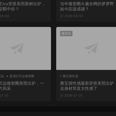
王ivy穿搭美照新鲜出炉，
当年微密圈火遍全网的梦梦野
型戳中你？
如今踪迹成谜？
08-04
2026-08-03
微资讯
司边
屋顶吐司边微密圈
雅宝很性感
司边微密圈美照出炉，一
雅宝很性感最新穿搭美照出炉
力风采
这身材简直太性感了
07-21
2026-07-21