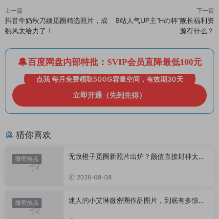
上一篇
下一篇
抖音牛奶秋刀姨觅圈精选照片，成
B站人气UP主“Hの杯”舰长福利资
熟风太给力了！
源有什么？
百度网盘内部特批：SVIP会员直降最低100元
点我 每月免费领取500G容量空间，有效期30天
立即开通（先到先得）
猜你喜欢
无敌橙子觅圈新照片出炉？颜值直接封神太惊
微密热点
艳！
2026-08-08
迷人的小艾琳微密圈作品图片，到底有多惊
微密热点
艳？