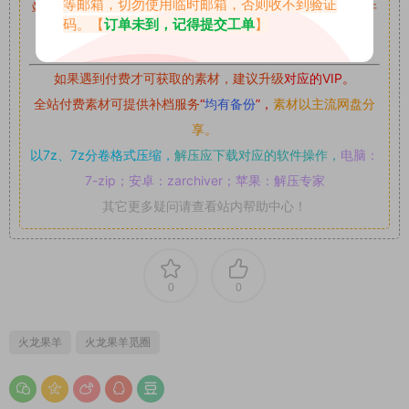
等邮箱，切勿使用临时邮箱，否则收不到验证
站内资源为网友个人学习或测试研究使用，未经原版权作者许
码。【
订单未到，记得提交工单
】
可,禁止用于任何商业途径！请在下载24小时内删除！
如果遇到付费才可获取的素材，建议升级
对应的VIP。
全站付费素材可提供补档服务
“
均有备份
”，
素材以主流网盘分
享。
以7z、7z分卷格式压缩，
解压应下载对应的软件操作，
电脑：
7-zip；安卓：zarchiver；苹果：解压专家
其它更多疑问请查看站内帮助中心！
0
0
火龙果羊
火龙果羊觅圈