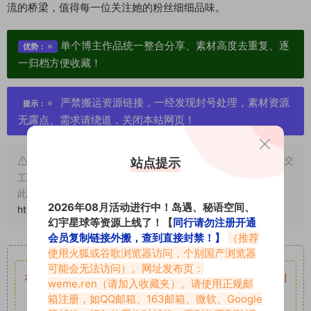
流的桥梁，值得每一位关注她的粉丝细细品味。
单个博主作品统一整合分享、素材高度去重复、逐
优势：
一归档方便收藏！
严禁搬运资源链接，一经发现封号处理，素材资源
提示：
无露点、需求请绕道，关闭本站网页！
申明：本文资源均来源网友分享，若侵犯了您的权限可以提交
站点提示
工单处理。
此外本文章皆属于原创文章，转载请注明出处！原文链接：
2026年08月活动进行中！岛遇、秘语空间、
https://www.vmiba.com/10100.html
幻宇星球等资源上线了！【
同行请勿注册开通
会员复制链接外搬，查到直接封禁！】
（推荐
重要声明
使用火狐或谷歌浏览器访问，个别国产浏览器
可能会无法访问）。网址发布页：
本站资源均来自网络分享，如有侵犯你的权益请私信留言
收到
weme.ren
（请加入收藏夹）。请使用正规邮
留言后，我们会第一时间进行审核后删除。
箱注册，如QQ邮箱、163邮箱、微软、Google