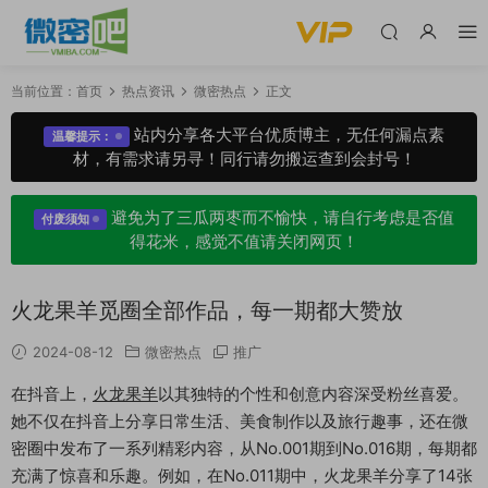
当前位置：
首页
热点资讯
微密热点
正文
站内分享各大平台优质博主，无任何漏点素
温馨提示：
材，有需求请另寻！同行请勿搬运查到会封号！
避免为了三瓜两枣而不愉快，请自行考虑是否值
付废须知
得花米，感觉不值请关闭网页！
火龙果羊觅圈全部作品，每一期都大赞放
2024-08-12
微密热点
推广
在抖音上，
火龙果羊
以其独特的个性和创意内容深受粉丝喜爱。
她不仅在抖音上分享日常生活、美食制作以及旅行趣事，还在微
密圈中发布了一系列精彩内容，从No.001期到No.016期，每期都
充满了惊喜和乐趣。例如，在No.011期中，火龙果羊分享了14张