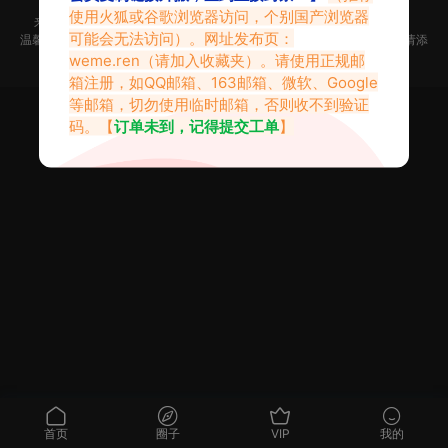
使用火狐或谷歌浏览器访问，个别国产浏览器
来不及找到心仪的内容？按
Ctr
+
D
收藏微密吧【Weme.Ren】
可能会无法访问）。网址发布页：
温馨提示：本站是只搬运福利但不生产福利。如果你觉得本站做的不错，请添
加到收藏夹！|
网站地图
weme.ren
（请加入收藏夹）。请使用正规邮
箱注册，如QQ邮箱、163邮箱、微软、Google
等邮箱，切勿使用临时邮箱，否则收不到验证
码。【
订单未到，记得提交工单
】
首页
圈子
VIP
我的