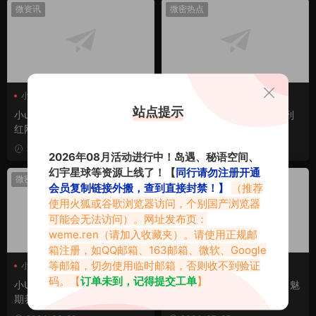
微资讯
微密热点
小U优优子
小U优优子
小U优优子觅圈
站点提示
小u优优子是谁，微胖身材走
微胖天花板小U优优子觅圈到
红网络，觅圈更是劲爆
底有多棒？
2025-01-02
2025-01-01
2026年08月活动进行中！岛遇、秘语空间、
幻宇星球等资源上线了！【
同行请勿注册开通
微密热点
微密热点
会员复制链接外搬，查到直接封禁！】
（推荐
使用火狐或谷歌浏览器访问，个别国产浏览器
可能会无法访问）。网址发布页：
weme.ren
（请加入收藏夹）。请使用正规邮
箱注册，如QQ邮箱、163邮箱、微软、Google
等邮箱，切勿使用临时邮箱，否则收不到验证
小U优优子
小U优优子
码。【
订单未到，记得提交工单
】
小U优优子VIP微密圈NO.053
小U优优子VIP微密圈视图，魅
期养眼视图赏析
惑锁骨~