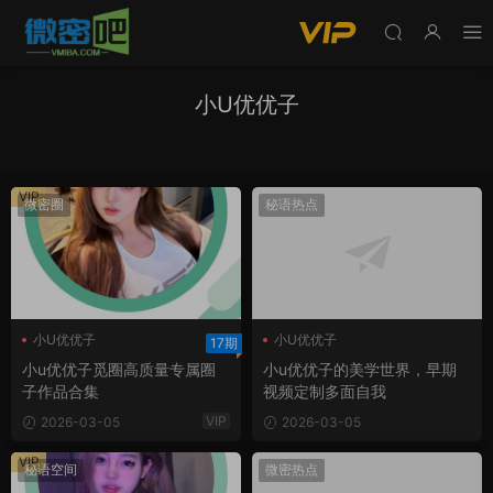
小U优优子
VIP
微密圈
秘语热点
小U优优子
小U优优子
17期
小u优优子觅圈高质量专属圈
小u优优子的美学世界，早期
子作品合集
视频定制多面自我
VIP
2026-03-05
2026-03-05
VIP
秘语空间
微密热点