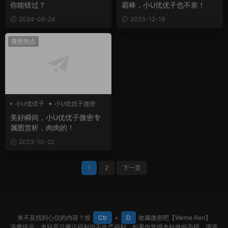
你能错过？
霸棒，小U优优子也不差！
2024-06-24
2023-12-19
微密热点
小U优优子
小U优优子微密
美好瞬间，小U优优子微密专
属图赏析，肉肉的！
2023-10-22
1
2
下一页
来不及找到心仪的内容？按
Ctr
+
D
收藏微密吧【Weme.Ren】
温馨提示：本站是只搬运福利但不生产福利。如果你觉得本站做的不错，请添