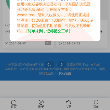
使用火狐或谷歌浏览器访问，个别国产浏览器
可能会无法访问）。网址发布页：
weme.ren
（请加入收藏夹）。请使用正规邮
箱注册，如QQ邮箱、163邮箱、微软、Google
小笨萝
小笨萝舰长图
小笨萝
小笨萝充电专属
等邮箱，切勿使用临时邮箱，否则收不到验证
08期
小笨萝舰长图
码。【
订单未到，记得提交工单
】
小笨萝B站舰长图包视图汇总
B站小笨萝充电专属舰长图包
长什么样？
VIP
2024-08-01
2024-07-12
来不及找到心仪的内容？按
Ctr
+
D
收藏微密吧【Weme.Ren】
温馨提示：本站是只搬运福利但不生产福利。如果你觉得本站做的不错，请添
加到收藏夹！|
网站地图
首页
圈子
VIP
我的