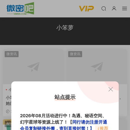
小笨萝
微资讯
微资讯
小笨萝
小笨萝舰长图
小笨萝
小笨萝舰长图包
站点提示
小笨萝舰长图，水印中透入出
小笨萝舰长图包有哪些作品，
她的美！
值得上舰长吗？
2024-08-02
2024-08-01
2026年08月活动进行中！岛遇、秘语空间、
幻宇星球等资源上线了！【
同行请勿注册开通
VIP
舰长门槛
微密热点
会员复制链接外搬，查到直接封禁！】
（推荐